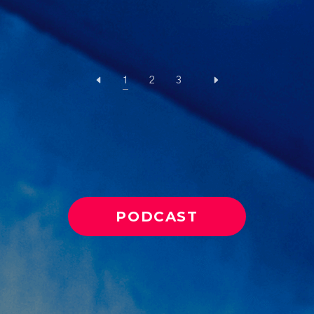
1
2
3
PODCAST