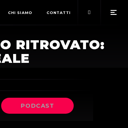
Search
CHI SIAMO
CONTATTI
for:
POLITICA EDITORIALE
O RITROVATO:
TERMINI DI SERVIZIO
EALE
PODCAST