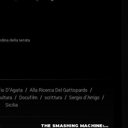
dina della serata
fio D'Agata
/
Alla Ricerca Del Gattopardo
/
ultura
/
Docufilm
/
scrittura
/
Sergio d'Arrigo
/
Sicilia
…
THE SMASHING MACHINE:…