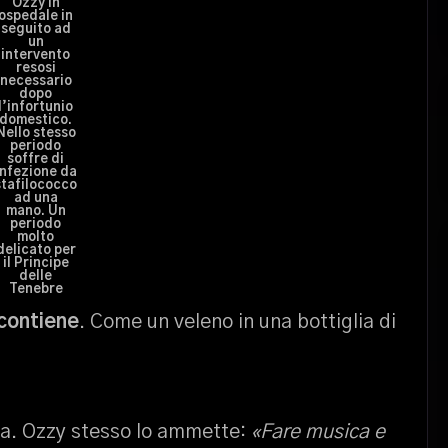
Ozzy in
ospedale in
seguito ad
un
intervento
resosi
necessario
dopo
l’infortunio
domestico.
Nello stesso
periodo
soffre di
infezione da
stafilococco
ad una
mano. Un
periodo
molto
delicato per
il Principe
delle
Tenebre
 contiene
. Come un veleno in una bottiglia di
na. Ozzy stesso lo ammette:
«Fare musica e