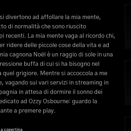
i si divertono ad affollare la mia mente,
to di normalità che sono riuscito
i recenti. La mia mente vaga al ricordo chi,
r ridere delle piccole cose della vita e ad
ia cagnona Noël è un raggio di sole in una
ressione buffa di cui si ha bisogno nel
 quel grigiore. Mentre si accoccola a me
e, vagando sui vari servizi in streaming in
agnia in attesa di dormire il sonno dei
dedicato ad Ozzy Osbourne: guardo la
tante a premere play.
La copertina