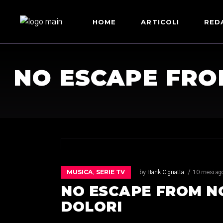
HOME
ARTICOLI
RED
NO ESCAPE FRO
MUSICA
SERIE TV
,
by
Hank Cignatta
10 mesi ag
NO ESCAPE FROM N
DOLORI