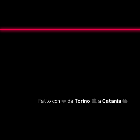
Fatto con
❤️
da
Torino
🏛️
a
Catania
🐘