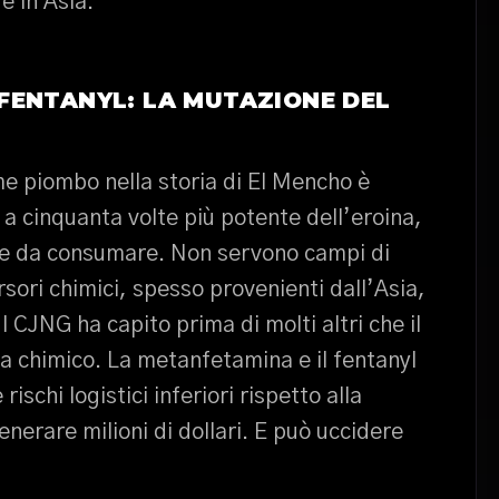
 e in Asia.
FENTANYL: LA MUTAZIONE DEL
e piombo nella storia di El Mencho è
o a cinquanta volte più potente dell’eroina,
e da consumare. Non servono campi di
sori chimici, spesso provenienti dall’Asia,
Il CJNG ha capito prima di molti altri che il
ma chimico. La metanfetamina e il fentanyl
ischi logistici inferiori rispetto alla
nerare milioni di dollari. E può uccidere