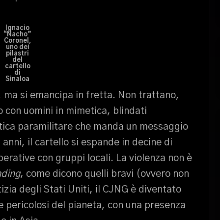
Ignacio
“Nacho”
Coronel,
uno dei
pilastri
del
cartello
di
Sinaloa
 ma si emancipa in fretta. Non trattano,
 con uomini in mimetica, blindati
tetica paramilitare che manda un messaggio
i anni, il cartello si espande in decine di
perative con gruppi locali. La violenza non è
nding
, come dicono quelli bravi (ovvero non
izia degli Stati Uniti, il CJNG è diventato
 e pericolosi del pianeta, con una presenza