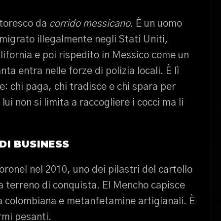
ttoresco da
corrido messicano
. È un uomo
igrato illegalmente negli Stati Uniti,
alifornia e poi rispedito in Messico come un
a entra nelle forze di polizia locali. È lì
: chi paga, chi tradisce e chi spara per
ui non si limita a raccogliere i cocci ma li
DI BUSINESS
onel nel 2010, uno dei pilastri del cartello
nta terreno di conquista. El Mencho capisce
na colombiana e metanfetamine artigianali. È
armi pesanti.