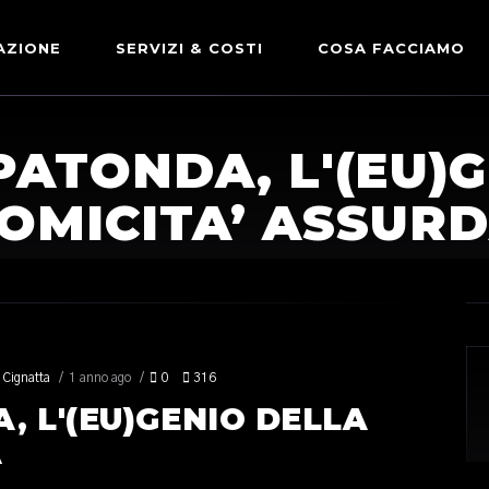
AZIONE
SERVIZI & COSTI
COSA FACCIAMO
ADVERTISING & PARTNERSHIP
DICONO DI NOI
ATONDA, L'(EU)
LE NOSTRE PARTNERSHIP
OMICITA’ ASSUR
COMUNICAZIONE EXPRESS
 Cignatta
1 anno ago
0
316
 L'(EU)GENIO DELLA
A