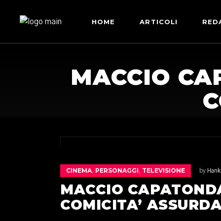
HOME
ARTICOLI
RED
MACCIO CAP
C
CINEMA
PERSONAGGI
TELEVISIONE
,
,
by
Hank
MACCIO CAPATONDA,
COMICITA’ ASSURD