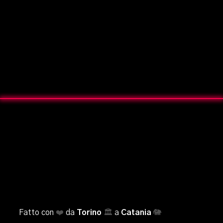
Fatto con
❤️
da
Torino
🏛️
a
Catania
🐘