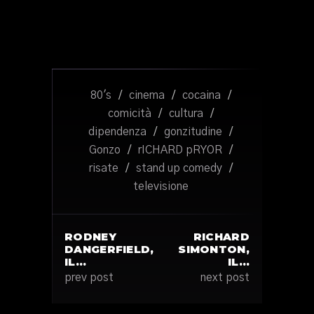
80's
/
cinema
/
cocaina
/
comicità
/
cultura
/
dipendenza
/
gonzitudine
/
Gonzo
/
rICHARD pRYOR
/
risate
/
stand up comedy
/
televisione
RODNEY
RICHARD
DANGERFIELD,
SIMONTON,
IL…
IL…
prev post
next post