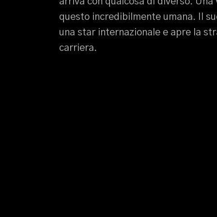
arriva con qualcosa di diverso. Una
questo incredibilmente umana. Il su
una star internazionale e apre la st
carriera.