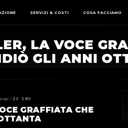
AZIONE
SERVIZI & COSTI
COSA FACCIAMO
ADVERTISING & PARTNERSHIP
DICONO DI NOI
LER, LA VOCE GRA
LE NOSTRE PARTNERSHIP
DIÒ GLI ANNI O
COMUNICAZIONE EXPRESS
e ago
0
383
VOCE GRAFFIATA CHE
 OTTANTA