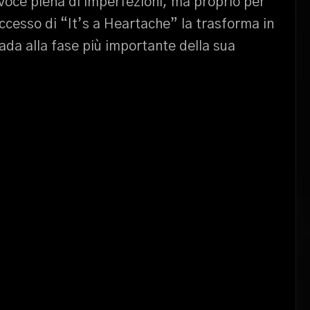
 voce piena di imperfezioni, ma proprio per
ccesso di “It’s a Heartache” la trasforma in
rada alla fase più importante della sua