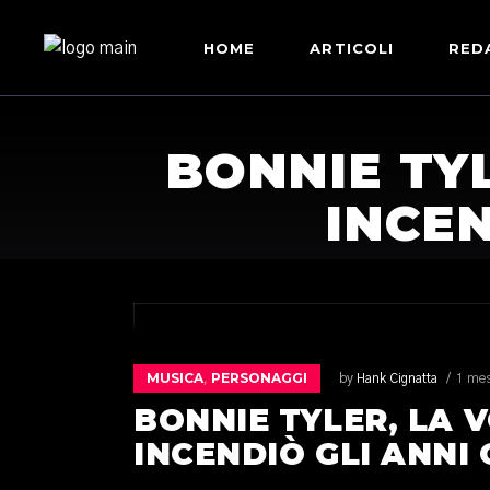
HOME
ARTICOLI
RED
BONNIE TY
INCEN
MUSICA
PERSONAGGI
,
by
Hank Cignatta
1 mes
BONNIE TYLER, LA 
INCENDIÒ GLI ANNI