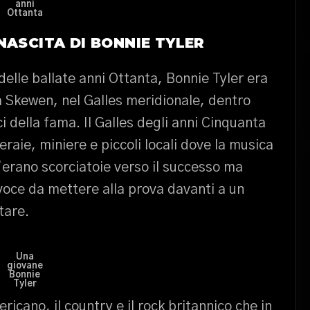
anni
Ottanta
NASCITA DI BONNIE TYLER
delle ballate anni Ottanta, Bonnie Tyler era
 Skewen, nel Galles meridionale, dentro
ci della fama. Il Galles degli anni Cinquanta
raie, miniere e piccoli locali dove la musica
’erano scorciatoie verso il successo ma
voce da mettere alla prova davanti a un
tare.
Una
giovane
Bonnie
Tyler
icano, il country e il rock britannico che in