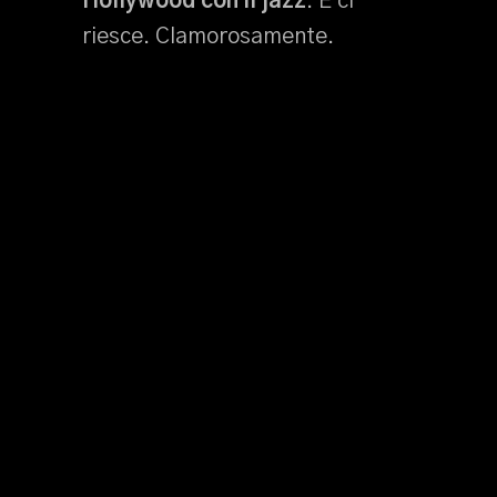
Hollywood con il jazz
. E ci
riesce. Clamorosamente.