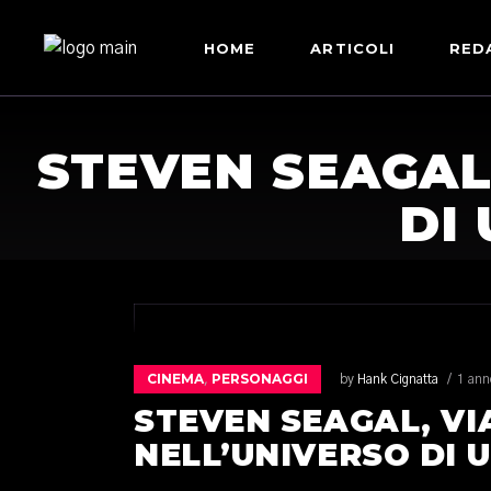
HOME
ARTICOLI
RED
STEVEN SEAGAL
DI
CINEMA
PERSONAGGI
,
by
Hank Cignatta
1 ann
STEVEN SEAGAL, V
NELL’UNIVERSO DI 