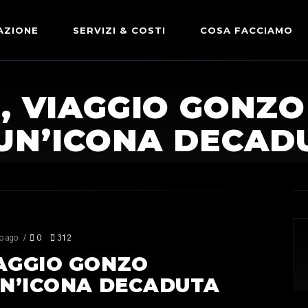
AZIONE
SERVIZI & COSTI
COSA FACCIAMO
ADVERTISING & PARTNERSHIP
DICONO DI NOI
, VIAGGIO GONZO
LE NOSTRE PARTNERSHIP
 UN’ICONA DECAD
COMUNICAZIONE EXPRESS
o ago
0
312
IAGGIO GONZO
UN’ICONA DECADUTA