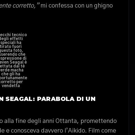
nte corretto,”
mi confessa con un ghigno
 vecchi tecnico
degli effetti
speciali ha
tirato fuori
questa foto,
sserendo che
espressione di
even Seagal è
ettata dal tè
verde macha
che gli ha
portunamente
corretto per
vendetta
N SEAGAL: PARABOLA DI UN
 alla fine degli anni Ottanta, promettendo
ude e conosceva davvero l’Aikido. Film come