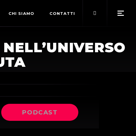
Search
CHI SIAMO
CONTATTI
for:
POLITICA EDITORIALE
 NELL’UNIVERSO
TERMINI DI SERVIZIO
UTA
PODCAST