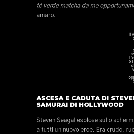
tè verde matcha da me opportuname
amaro.
Il
a
l’
St
d
op
ASCESA E CADUTA DI STEVE
SAMURAI DI HOLLYWOOD
Steven Seagal esplose sullo schermo
a tutti un nuovo eroe. Era crudo, r