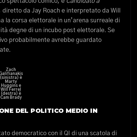
sco spettacolo comico, e
Candidato a
2, diretto da Jay Roach e interpretato da Will
a la corsa elettorale in un’arena surreale di
dità degne di un incubo post elettorale. Se
ivo probabilmente avrebbe guardato
ate.
Zach
Galifianakis
(sinistra) è
Marty
Huggins
e
Will Ferrel
(destra) è
Cam Brady
ONE DEL POLITICO MEDIO IN
ato democratico con il QI di una scatola di