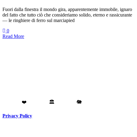
Fuori dalla finestra il mondo gira, apparentemente immobile, ignaro
del fatto che tutto ciò che consideriamo solido, eterno e rassicurante
— le ringhiere di ferro sul marciapied
0
Read More
Fatto con
❤️
da
Torino
🏛️
a
Catania
🐘
Privacy Policy
Testata giornalistica registrata presso il Tribunale di Torino RG
N. 3913/2018