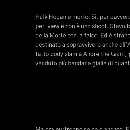
Hulk Hogan è morto. Sì, per davvero.
per-view e non è uno shoot. Stavolta 
della Morte con la falce. Ed è stran
destinato a sopravvivere anche all
fatto body slam a André the Giant, p
venduto più bandane gialle di quant
Ma ora purtroppo se ne è andato. E 