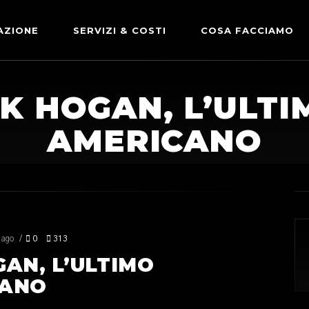
AZIONE
SERVIZI & COSTI
COSA FACCIAMO
ADVERTISING & PARTNERSHIP
DICONO DI NOI
K HOGAN, L’ULT
LE NOSTRE PARTNERSHIP
AMERICANO
COMUNICAZIONE EXPRESS
 ago
0
313
AN, L’ULTIMO
CANO