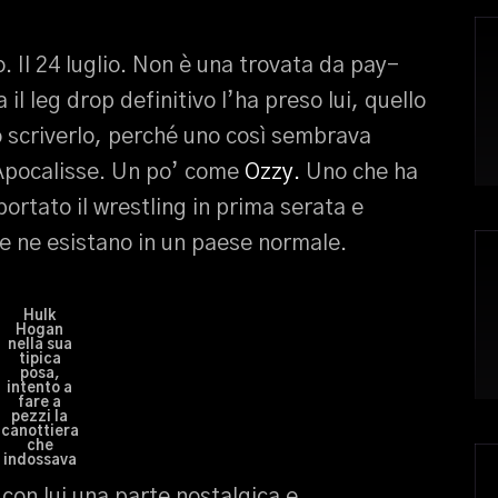
 Il 24 luglio. Non è una trovata da pay-
il leg drop definitivo l’ha preso lui, quello
o scriverlo, perché uno così sembrava
’Apocalisse. Un po’ come
Ozzy.
Uno che ha
ortato il wrestling in prima serata e
e ne esistano in un paese normale.
Hulk
Hogan
nella sua
tipica
posa,
intento a
fare a
pezzi la
canottiera
che
indossava
con lui una parte nostalgica e