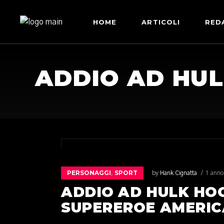
HOME
ARTICOLI
RED
ADDIO AD HUL
PERSONAGGI
SPORT
,
by
Hank Cignatta
1 anno
ADDIO AD HULK HOG
SUPEREROE AMERI