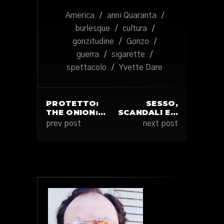
America
/
anni Quaranta
/
burlesque
/
cultura
/
gonzitudine
/
Gonzo
/
guerra
/
sigarette
/
spettacolo
/
Yvette Dare
PROTETTO:
SESSO,
THE ONION:…
SCANDALI E…
prev post
next post