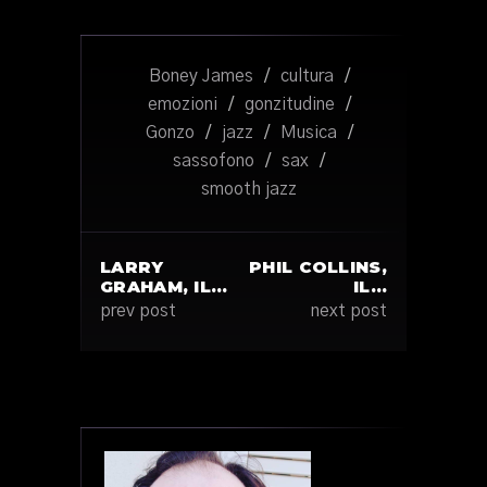
Boney James
/
cultura
/
emozioni
/
gonzitudine
/
Gonzo
/
jazz
/
Musica
/
sassofono
/
sax
/
smooth jazz
LARRY
PHIL COLLINS,
GRAHAM, IL…
IL…
prev post
next post