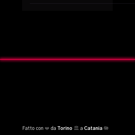
Fatto con
❤️
da
Torino
🏛️
a
Catania
🐘