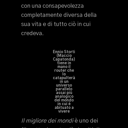
con una consapevolezza
completamente diversa della
sua vita e di tutto ciò in cui
credeva.
Ennio Storti
(Maccio
Capatonda)
tiene in
mano il
router che
lo
catapulterà
in un
universo
parallelo
assai più
analogico
del mondo
in cui è
abituato a
vivere
Il migliore dei mondi
è uno dei