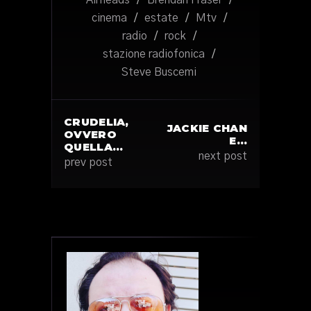
Airheads
/
Brendan Fraser
/
cinema
/
estate
/
Mtv
/
radio
/
rock
/
stazione radiofonica
/
Steve Buscemi
CRUDELIA,
JACKIE CHAN
OVVERO
E…
QUELLA…
next post
prev post