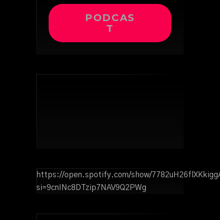
PODCAS
T
https://open.spotify.com/show/7782uH26flXKkig
si=9cnINc8DTzip7NAV9Q2PWg