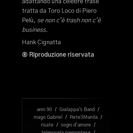
adattando una celebre frase
tratta da Toro Loco di Piero
Pelù,
se non c’è trash non c’è
business.
Hank Cignatta
® Riproduzione riservata
anni 90
/
Gialappa's Band
/
mago Gabriel
/
Rete3Manila
/
risate
/
sogni d'amore
/
telenovela piemontese
/