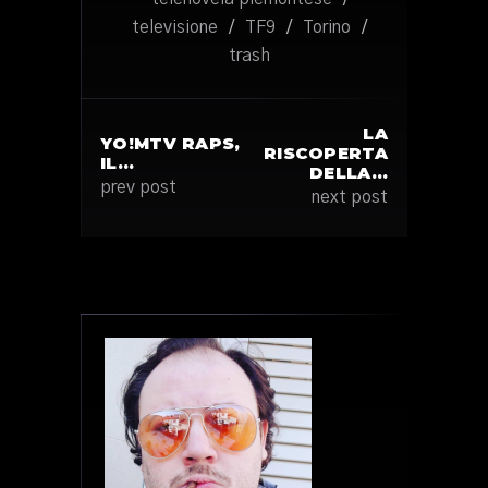
televisione
/
TF9
/
Torino
/
trash
LA
YO!MTV RAPS,
RISCOPERTA
IL…
DELLA…
prev post
next post