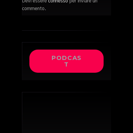
Devi essere
connesso
per inviare un
commento.
PODCAS
T