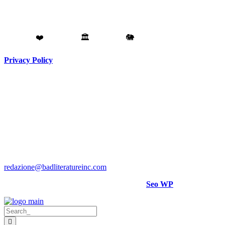
Fatto con
❤️
da
Torino
🏛️
a
Catania
🐘
Privacy Policy
Testata giornalistica registrata presso il Tribunale di Torino RG
N. 3913/2018
Direttore responsabile:
Hank Cignatta
Direttore editoriale:
Alan Comoretto
Bad Literature Inc ® 2018- 2026 Tutti i diritti riservati.
Per rettifiche, crediti foto o video scrivere a
:
redazione@badliteratureinc.com
Sito curato con competenza e passione da
Seo WP