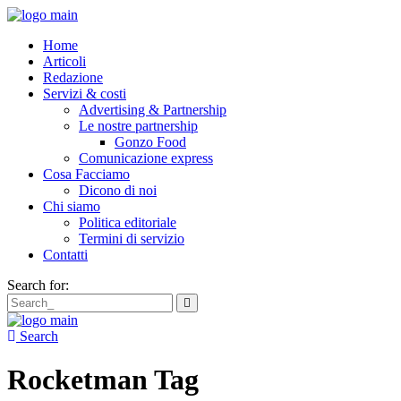
Home
Articoli
Redazione
Servizi & costi
Advertising & Partnership
Le nostre partnership
Gonzo Food
Comunicazione express
Cosa Facciamo
Dicono di noi
Chi siamo
Politica editoriale
Termini di servizio
Contatti
Search for:
Search
Rocketman Tag