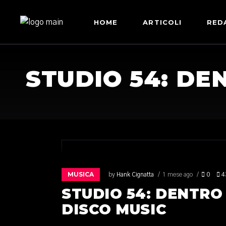
HOME
ARTICOLI
RED
STUDIO 54: DE
MUSICA
by
Hank Cignatta
1 mese ago
0
4
STUDIO 54: DENTRO
DISCO MUSIC