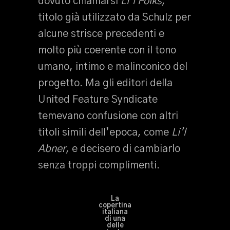
dovuto chiamarsi
Li’l Folks
,
titolo già utilizzato da Schulz per
alcune strisce precedenti e
molto più coerente con il tono
umano, intimo e malinconico del
progetto. Ma gli editori della
United Feature Syndicate
temevano confusione con altri
titoli simili dell’epoca, come
Li’l
Abner
, e decisero di cambiarlo
senza troppi complimenti.
La
copertina
italiana
di una
delle