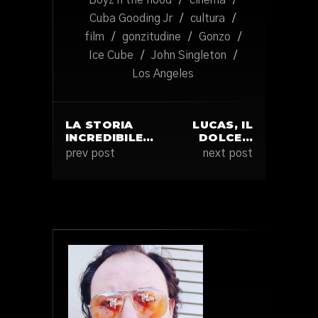
Boyz n the hood
/
cinema
/
Cuba Gooding Jr
/
cultura
/
film
/
gonzitudine
/
Gonzo
/
Ice Cube
/
John Singleton
/
Los Angeles
LA STORIA
LUCAS, IL
INCREDIBILE…
DOLCE…
prev post
next post