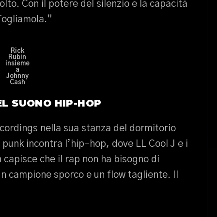
to. Con il potere del silenzio e la capacità
Togliamola.”
Rick
Rubin
insieme
a
Johnny
Cash
DEL SUONO HIP-HOP
ordings nella sua stanza del dormitorio
l punk incontra l’hip-hop, dove LL Cool J e i
 capisce che il rap non ha bisogno di
n campione sporco e un flow tagliente. Il