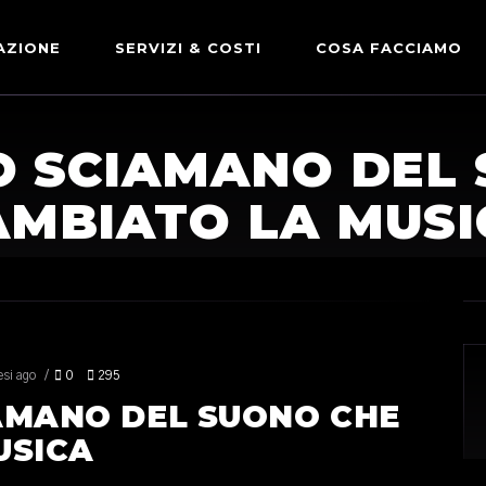
AZIONE
SERVIZI & COSTI
COSA FACCIAMO
ADVERTISING & PARTNERSHIP
DICONO DI NOI
LO SCIAMANO DEL
LE NOSTRE PARTNERSHIP
AMBIATO LA MUSI
COMUNICAZIONE EXPRESS
si ago
0
295
IAMANO DEL SUONO CHE
USICA