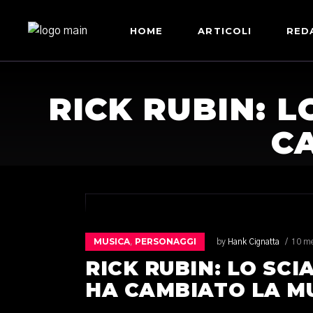
HOME
ARTICOLI
RED
RICK RUBIN: 
C
MUSICA
PERSONAGGI
,
by
Hank Cignatta
10 me
RICK RUBIN: LO SC
HA CAMBIATO LA M