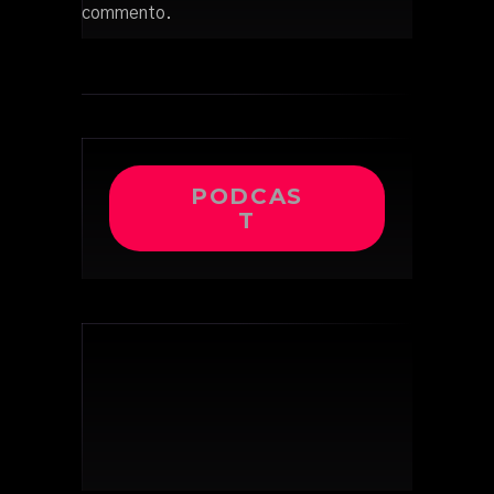
commento.
PODCAS
T