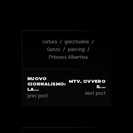
cultura
/
gonzitudine
/
Gonzo
/
piercing
/
Princess Albertina
NUOVO
MTV, OVVERO
GIORNALISMO:
IL…
LA…
next post
prev post