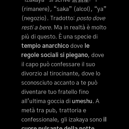
“Izakaya” si scrive 居酒屋: “i”
(rimanere), “saka” (alcol), “ya”
(negozio). Tradotto:
posto dove
resti a bere
. Ma in realtà è molto
più di questo. È una specie di
tempio anarchico
dove
le
regole sociali si piegano
, dove
il capo può confessare il suo
divorzio al tirocinante, dove lo
sconosciuto accanto a te può
diventare tuo fratello fino
all’ultima goccia di
umeshu
. A
metà tra pub, trattoria e
confessionale, gli izakaya sono
il