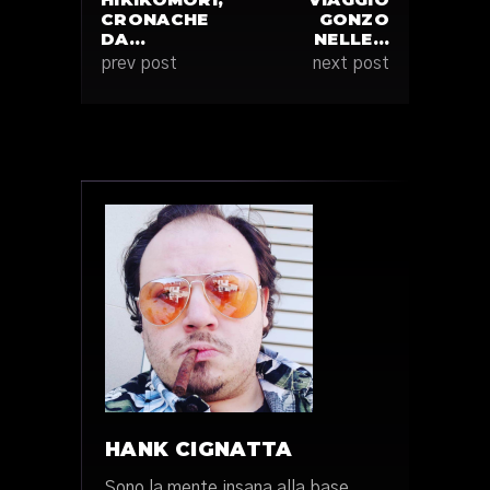
CRONACHE
GONZO
DA…
NELLE…
prev post
next post
HANK CIGNATTA
Sono la mente insana alla base