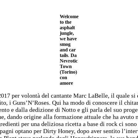
Welcome
to the
asphalt
jungle,
we have
smog
and car
tails
.
Da
Nevrotic
Town
(Torino)
con
amore
2017 per volontà del cantante Marc LaBelle, il quale si
ito, i Guns’N’Roses. Qui ha modo di conoscere il chitar
to e dalla dedizione di Notto e gli parla del suo proget
ne, dando origine alla formazione attuale che ha avuto 
redienti per una deliziosa ricetta a base di rock ci so
pagni optano per Dirty Honey, dopo aver sentito l’inter
ne Plant stava parlando degli Honeydrippers, la sua ban