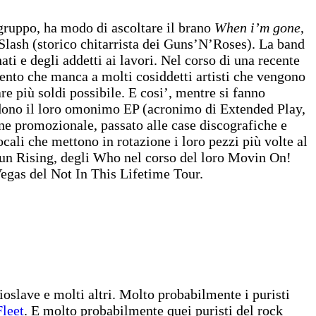
gruppo, ha modo di ascoltare il brano
When i’m gone
,
 Slash (storico chitarrista dei Guns’N’Roses). La band
ati e degli addetti ai lavori. Nel corso di una recente
mento che manca a molti cosiddetti artisti che vengono
re più soldi possibile. E cosi’, mentre si fanno
idono il loro omonimo EP (acronimo di Extended Play,
ne promozionale, passato alle case discografiche e
ocali che mettono in rotazione i loro pezzi più volte al
d Sun Rising, degli Who nel corso del loro Movin On!
 Vegas del Not In This Lifetime Tour.
oslave e molti altri. Molto probabilmente i puristi
Fleet
. E molto probabilmente quei puristi del rock