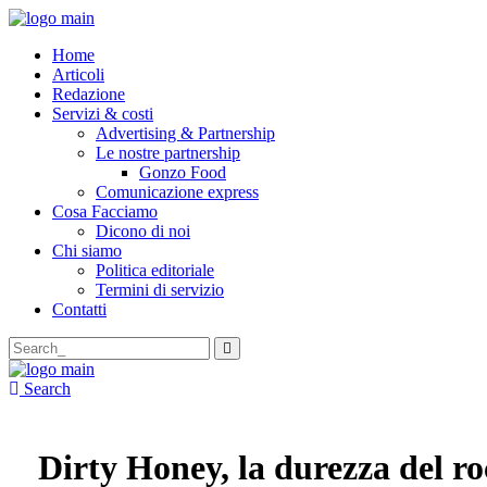
Home
Articoli
Redazione
Servizi & costi
Advertising & Partnership
Le nostre partnership
Gonzo Food
Comunicazione express
Cosa Facciamo
Dicono di noi
Chi siamo
Politica editoriale
Termini di servizio
Contatti
Search
for:
Search
Dirty Honey, la durezza del ro