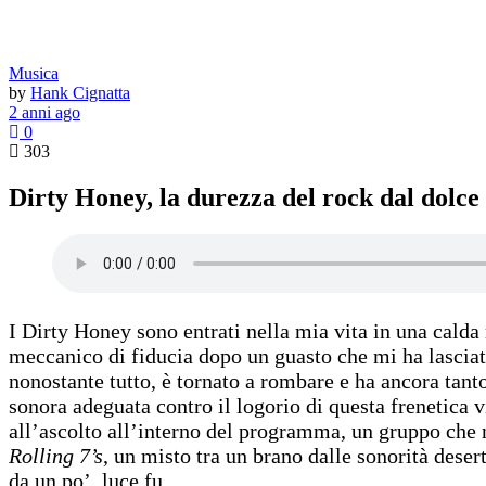
Musica
by
Hank Cignatta
2 anni ago
0
303
Dirty Honey, la durezza del rock dal dolce
I Dirty Honey sono entrati nella mia vita in una cald
meccanico di fiducia dopo un guasto che mi ha lasciato
nonostante tutto, è tornato a rombare e ha ancora tan
sonora adeguata contro il logorio di questa frenetica 
all’ascolto all’interno del programma, un gruppo che 
Rolling 7’s
, un misto tra un brano dalle sonorità deser
da un po’, luce fu.