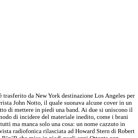
 è trasferito da New York destinazione Los Angeles per
rista John Notto, il quale suonava alcune cover in un
to di mettere in piedi una band. Ai due si uniscono il
modo di incidere del materiale inedito, come i brani
no tutti ma manca solo una cosa: un nome cazzuto in
vista radiofonica rilasciata ad Howard Stern di Robert
d R’n’B che mise in piedi negli anni Ottanta con