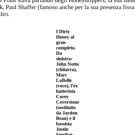
ck, Paul Shaffer (famoso anche per la sua presenza fis
tri.
I Dirty
Honey al
gran
completo.
Da
sinistra:
John Notto
(chitarra),
Marc
LaBelle
(voce), l’ex
batterista
Corey
Coverstone
(sostituito
da Jaydon
Bean) e il
bassista
Justin
Smolian