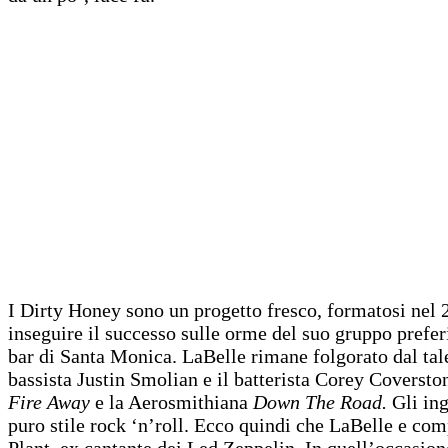
I Dirty Honey sono un progetto fresco, formatosi nel 
inseguire il successo sulle orme del suo gruppo prefer
bar di Santa Monica. LaBelle rimane folgorato dal talen
bassista Justin Smolian e il batterista Corey Coversto
Fire Away
e la Aerosmithiana
Down The Road.
Gli ing
puro stile rock ‘n’roll. Ecco quindi che LaBelle e com
Plant, ex cantante dei Led Zeppelin. In quell’occasio