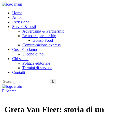
Home
Articoli
Redazione
Servizi & costi
Advertising & Partnership
Le nostre partnership
Gonzo Food
Comunicazione express
Cosa Facciamo
Dicono di noi
Chi siamo
Politica editoriale
Termini di servizio
Contatti
Search
for:
Search
Greta Van Fleet: storia di un