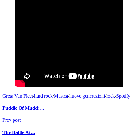
Greta Van Fleet
/
hard rock
/
Musica
/
nuove generazioni
/
rock
/
Spotify
Puddle Of Mudd:…
Prev post
The Battle At…