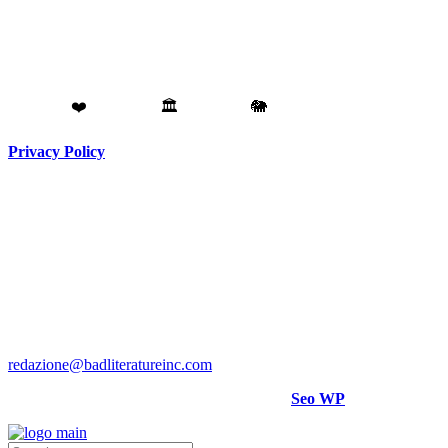
Fatto con
❤️
da
Torino
🏛️
a
Catania
🐘
Privacy Policy
Testata giornalistica registrata presso il Tribunale di Torino RG
N. 3913/2018
Direttore responsabile:
Hank Cignatta
Direttore editoriale:
Alan Comoretto
Bad Literature Inc ® 2018- 2026 Tutti i diritti riservati.
Per rettifiche, crediti foto o video scrivere a
:
redazione@badliteratureinc.com
Sito curato con competenza e passione da
Seo WP