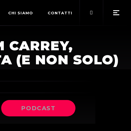
Search
CHI SIAMO
CONTATTI
for:
POLITICA EDITORIALE
M CARREY,
TERMINI DI SERVIZIO
TA (E NON SOLO)
PODCAST