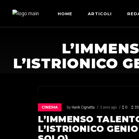
HOME
ARTICOLI
RED
L’IMMENS
L’ISTRIONICO G
CINEMA
by
Hank Cignatta
3 anni ago
0
35
L’IMMENSO TALENTO
L’ISTRIONICO GENIO
SOLO)