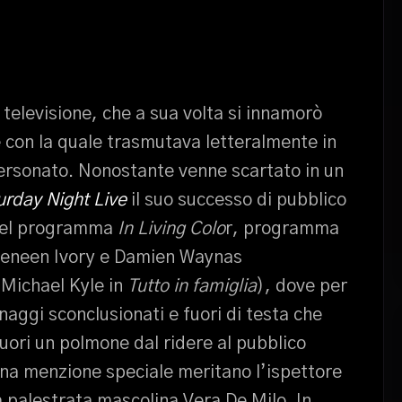
a televisione, che a sua volta si innamorò
e con la quale trasmutava letteralmente in
ersonato. Nonostante venne scartato in un
urday Night Live
il suo successo di pubblico
t del programma
In Living Colo
r, programma
i Keneen Ivory e Damien Waynas
 Michael Kyle in
Tutto in famiglia
), dove per
naggi sconclusionati e fuori di testa che
uori un polmone dal ridere al pubblico
 una menzione speciale meritano l’ispettore
la palestrata mascolina Vera De Milo. In