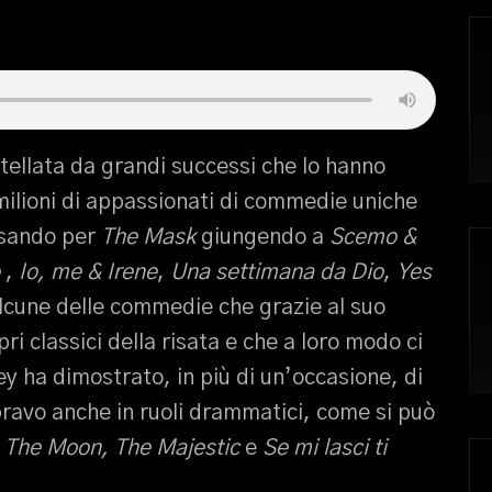
stellata da grandi successi che lo hanno
i milioni di appassionati di commedie uniche
sando per
The Mask
giungendo a
Scemo &
,
Io, me & Irene
,
Una settimana da Dio
,
Yes
 alcune delle commedie che grazie al suo
ri classici della risata e che a loro modo ci
 ha dimostrato, in più di un’occasione, di
bravo anche in ruoli drammatici, come si può
The Moon, The Majestic
e
Se mi lasci ti