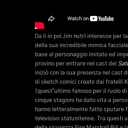
Da li in poi Jim nutrì interesse per l
della sua incredibile mimica faccial
base al personaggio imitato ed imp
provino per entrare nel cast del
Sat
iniziò con la sua presenza nel cas
di sketch comici creato dai fratell
(quest’ultimo famoso per il ruolo di
cinque stagioni ha dato vita a perso
hanno letteralmente fatto sputare f
televisivo statunitense. Tra questi
della sicurezza Fire Marshall Bill e 