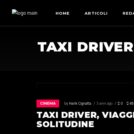
HOME
ARTICOLI
RED
TAXI DRIVER
CINEMA
by
Hank Cignatta
3 anni ago
0
48
TAXI DRIVER, VIAGG
SOLITUDINE