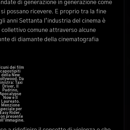
mandate di generazione in generazione come
si possano ricevere. E proprio tra la fine
gli anni Settanta l’industria del cinema è
o collettivo comune attraverso alcune
punte di diamante della cinematografia
lcuni dei film
capostipiti
della New
ollywood. Da
inistra: Taxi
Driver, Il
Padrino,
Apocalypse
Now e Il
Laureato.
Menzione
speciale per
Easy Rider,
on presente
ell’immagine.