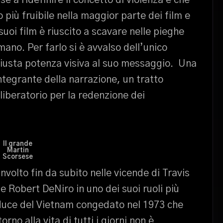
e a ridefinire il concetto di violenza e che
più fruibile nella maggior parte dei film e
suoi film è riuscito a scavare nelle pieghe
ano. Per farlo si è avvalso dell’unico
 giusta potenza visiva al suo messaggio. Una
ntegrante della narrazione, un tratto
liberatorio per la redenzione dei
Il grande
Martin
Scorsese
involto fin da subito nelle vicende di Travis
e Robert DeNiro in uno dei suoi ruoli più
duce del Vietnam congedato nel 1973 che
orno alla vita di tutti i giorni non è