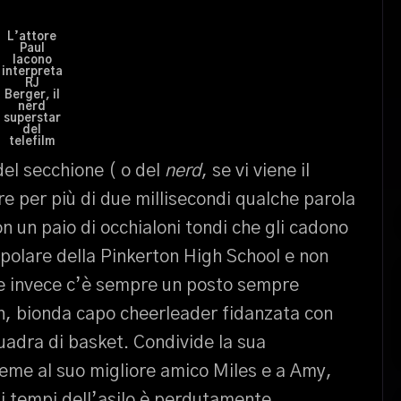
L’attore
Paul
Iacono
interpreta
RJ
Berger, il
nerd
superstar
del
telefilm
 del secchione ( o del
nerd
, se vi viene il
e per più di due millisecondi qualche parola
 un paio di occhialoni tondi che gli cadono
 popolare della Pinkerton High School e non
ove invece c’è sempre un posto sempre
n, bionda capo cheerleader fidanzata con
uadra di basket. Condivide la sua
sieme al suo migliore amico Miles e a Amy,
i tempi dell’asilo è perdutamente