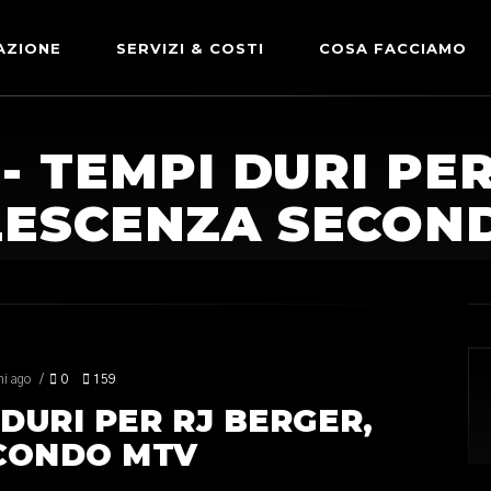
AZIONE
SERVIZI & COSTI
COSA FACCIAMO
ADVERTISING & PARTNERSHIP
DICONO DI NOI
- TEMPI DURI PER
LE NOSTRE PARTNERSHIP
LESCENZA SECON
COMUNICAZIONE EXPRESS
ni ago
0
159
DURI PER RJ BERGER,
CONDO MTV