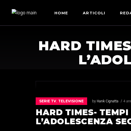
HOME
ARTICOLI
RED
HARD TIMES
L’ADO
SERIE TV
TELEVISIONE
,
by
Hank Cignatta
4 an
HARD TIMES- TEMPI 
L’ADOLESCENZA SE