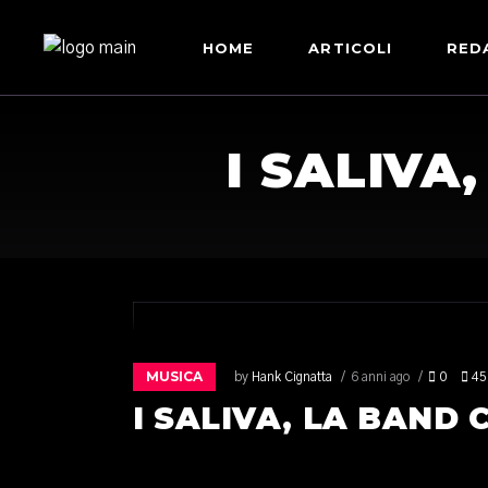
HOME
ARTICOLI
RED
I SALIVA
MUSICA
by
Hank Cignatta
6 anni ago
0
45
I SALIVA, LA BAND