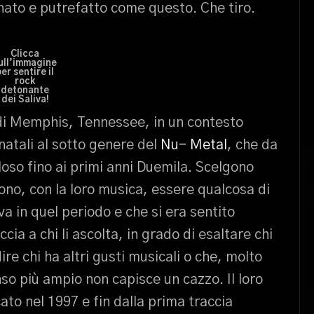
inato e putrefatto come questo. Che tiro.
Clicca
ull’immagine
per sentire il
rock
detonante
dei Saliva!
l di Memphis, Tennessee, in un contesto
natali al sotto genere del
Nu- Metal
, che da
oso fino ai primi anni Duemila. Scelgono
ono, con la loro musica, essere qualcosa di
va in quel periodo e che si era sentito
cia a chi li ascolta, in grado di esaltare chi
ire chi ha altri gusti musicali o che, molto
so più ampio non capisce un cazzo. Il loro
o nel 1997 e fin dalla prima traccia