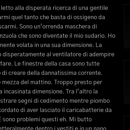
 letto alla disperata ricerca di una gentile
rmi quel tanto che basta di ossigeno da
escarmi. Sono un’orrenda maschera di
nzuola che sono diventate il mio sudario. Ho
lmente volata in una sua dimensione. La
o disperatamente al ventilatore di adempire
 fare. Le finestre della casa sono tutte
 di creare della dannatissima corrente.
 e mezza del mattino. Troppo presto per
 incasinata dimensione. Tra l’altro la
mostrare segni di cedimento mentre piombo
cordato di aver lasciato il caricabatterie da
 E sono problemi questi eh. Mi butto
etteralmente dentro i vestiti e in un nano