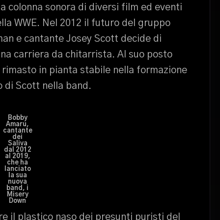
a colonna sonora di diversi film ed eventi
della WWE. Nel 2012 il futuro del gruppo
man e cantante Josey Scott decide di
na carriera da chitarrista. Al suo posto
imasto in pianta stabile nella formazione
o di Scott nella band.
Bobby
Amaru,
cantante
dei
Saliva
dal 2012
al 2019,
che ha
lanciato
la sua
nuova
band, i
Misery
Down
 il plastico naso dei presunti puristi del