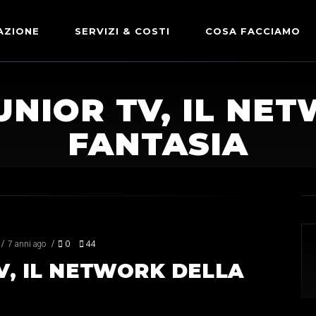
AZIONE
SERVIZI & COSTI
COSA FACCIAMO
ADVERTISING & PARTNERSHIP
DICONO DI NOI
JUNIOR TV, IL NE
LE NOSTRE PARTNERSHIP
FANTASIA
COMUNICAZIONE EXPRESS
7 anni ago
0
44
TV, IL NETWORK DELLA