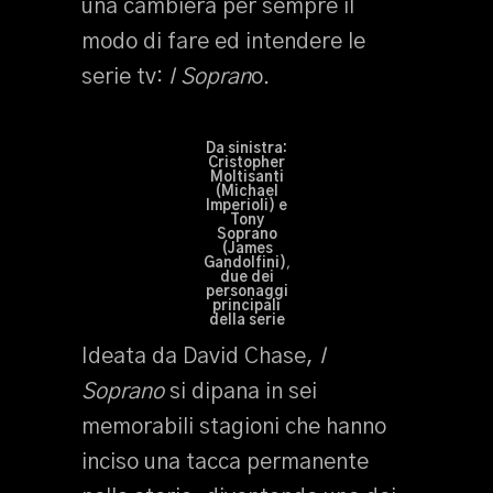
una cambierà per sempre il
modo di fare ed intendere le
serie tv:
I Sopran
o.
Da sinistra:
Cristopher
Moltisanti
(Michael
Imperioli) e
Tony
Soprano
(James
Gandolfini)
,
due dei
personaggi
principali
della serie
Ideata da David Chase,
I
Soprano
si dipana in sei
memorabili stagioni che hanno
inciso una tacca permanente