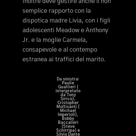
Inoltre deve gestire anche il non
semplice rapporto con la
dispotica madre Livia, con i figli
adolescenti Meadow e Anthony
Jr. e la moglie Carmela,
consapevole e al contempo
estranea ai traffici del marito.
Da sinistra:
Paulie
Gualtieri (
interpretato
da Tony
Sirico),
Cristopher
Moltisanti (
Michael
Imperioli),
Bobby
Baccalieri
(Steve
Schirripa) e
Silvio Dante