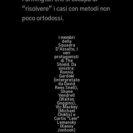
“risolvere” i casi con metodi non
poco ortodossi.
I membri
della
Squadra
D’Assalto, i
veri
protagonisti
di The
Shield. Da
sinistra:
Ronnie
Gardoki
(interpretato
da David
Rees Snell),
Shane
Vendrell
(Walton
Goggins),
Vic Mackey
(Michael
Chiklis) e
Curtis “Lem”
Lemansky
(Kenny
Jonhson)