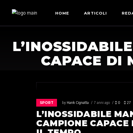
HOME
ARTICOLI
RED
L’INOSSIDABIL
CAPACE DI 
SPORT
by
Hank Cignatta
7 anni ago
0
27
L’INOSSIDABILE MA
CAMPIONE CAPACE 
IL TEMPO