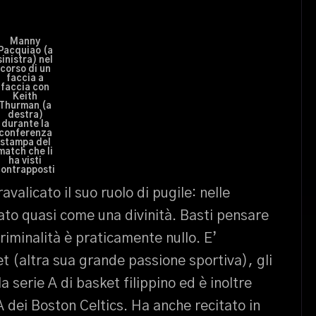
Manny
Pacquiao (a
sinistra) nel
corso di un
faccia a
faccia con
Keith
Thurman (a
destra)
durante la
conferenza
stampa del
match che li
ha visti
contrapposti
alicato il suo ruolo di pugile: nelle
rato quasi come una divinità. Basti pensare
criminalità è praticamente nullo. E’
t (altra sua grande passione sportiva), gli
 serie A di basket filippino ed è inoltre
dei Boston Celtics. Ha anche recitato in