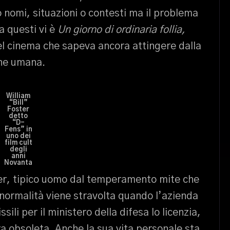
nomi, situazioni o contesti ma il problema
a questi vi è
Un giorno di ordinaria follia,
quel cinema che sapeva ancora attingere dalla
one umana.
William
“Bill”
Foster
detto
“D-
Fens” in
uno dei
film cult
degli
anni
Novanta
ster, tipico uomo dal temperamento mite che
normalità viene stravolta quando l’azienda
ili per il ministero della difesa lo licenzia,
a obsoleta. Anche la sua vita personale sta