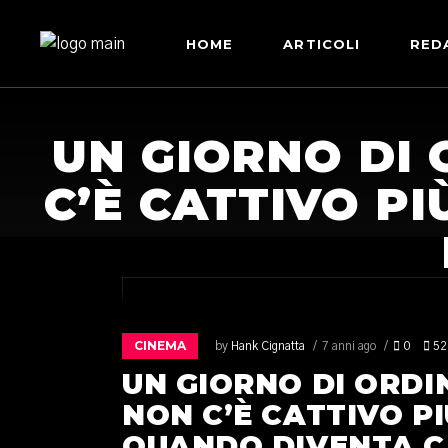
HOME
ARTICOLI
RED
UN GIORNO DI 
C’È CATTIVO P
CINEMA
by
Hank Cignatta
7 anni ago
0
52
UN GIORNO DI ORDI
NON C’È CATTIVO P
QUANDO DIVENTA C