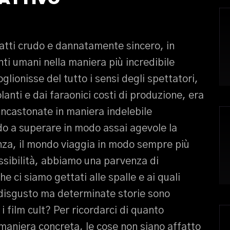
ratti crudo e dannatamente sincero, in
ti umani nella maniera più incredibile
lionisse del tutto i sensi degli spettatori,
olanti e dai faraonici costi di produzione, era
 incastonate in maniera indelebile
ndo a superare in modo assai agevole la
nza, il mondo viaggia in modo sempre più
ossibilità, abbiamo una parvenza di
e ci siamo gettati alle spalle e ai quali
isgusto ma determinate storie sono
i film cult? Per ricordarci di quanto
aniera concreta, le cose non siano affatto