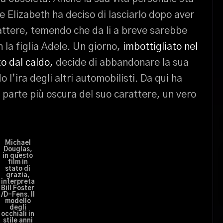
e Elizabeth ha deciso di lasciarlo dopo aver
ttere, temendo che da li a breve sarebbe
n la figlia Adele. Un giorno,
imbottigliato nel
to dal caldo,
decide di abbandonare la sua
l’ira degli altri automobilisti. Da qui ha
a parte più oscura del suo carattere, un vero
Michael
Douglas,
in questo
film in
stato di
grazia,
interpreta
Bill Foster
/D-Fens. Il
modello
degli
occhiali in
stile anni