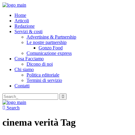
Home
Articoli
Redazione
Servizi & costi
Advertising & Partnership
Le nostre partnership
Gonzo Food
Comunicazione express
Cosa Facciamo
Dicono di noi
Chi siamo
Politica editoriale
Termini di servizio
Contatti
Search
for:
Search
cinema verità Tag