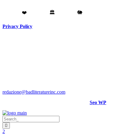
Fatto con
❤️
da
Torino
🏛️
a
Catania
🐘
Privacy Policy
Testata giornalistica registrata presso il Tribunale di Torino RG
N. 3913/2018
Direttore responsabile:
Hank Cignatta
Direttore editoriale:
Alan Comoretto
Bad Literature Inc ® 2018- 2026 Tutti i diritti riservati.
Per rettifiche, crediti foto o video scrivere a
:
redazione@badliteratureinc.com
Sito curato con competenza e passione da
Seo WP