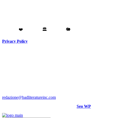
Fatto con
❤️
da
Torino
🏛️
a
Catania
🐘
Privacy Policy
Testata giornalistica registrata presso il Tribunale di Torino RG
N. 3913/2018
Direttore responsabile:
Hank Cignatta
Direttore editoriale:
Alan Comoretto
Bad Literature Inc ® 2018- 2026 Tutti i diritti riservati.
Per rettifiche, crediti foto o video scrivere a
:
redazione@badliteratureinc.com
Sito curato con competenza e passione da
Seo WP