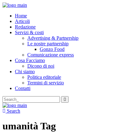
Home
Articoli
Redazione
Servizi & costi
Advertising & Partnership
Le nostre partnership
Gonzo Food
Comunicazione express
Cosa Facciamo
Dicono di noi
Chi siamo
Politica editoriale
Termini di servizio
Contatti
Search
for:
Search
umanità Tag