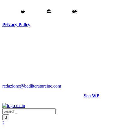
Fatto con
❤️
da
Torino
🏛️
a
Catania
🐘
Privacy Policy
Testata giornalistica registrata presso il Tribunale di Torino RG
N. 3913/2018
Direttore responsabile:
Hank Cignatta
Direttore editoriale:
Alan Comoretto
Bad Literature Inc ® 2018- 2026 Tutti i diritti riservati.
Per rettifiche, crediti foto o video scrivere a
:
redazione@badliteratureinc.com
Sito curato con competenza e passione da
Seo WP