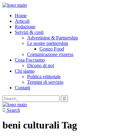
Home
Articoli
Redazione
Servizi & costi
Advertising & Partnership
Le nostre partnership
Gonzo Food
Comunicazione express
Cosa Facciamo
Dicono di noi
Chi siamo
Politica editoriale
Termini di servizio
Contatti
Search
for:
Search
beni culturali Tag