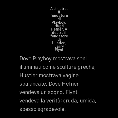
A sinistra:
il
fondatore
di
Playboy,
Hugh
Hefner. A
destra il
fondatore
di
Hustler,
Larry
Flynt
Dove Playboy mostrava seni
illuminati come sculture greche,
Hustler mostrava vagine
spalancate. Dove Hefner
vendeva un sogno, Flynt
vendeva la verità: cruda, umida,
spesso sgradevole.