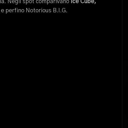
ima. Negli spot comparivano
Ice Cube,
e perfino Notorious B.I.G.