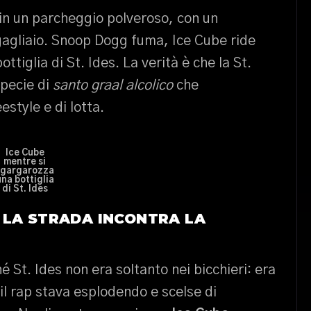
in un parcheggio polveroso, con un
gagliaio. Snoop Dogg fuma, Ice Cube ride
ttiglia di St. Ides. La verità è che la St.
specie di
santo graal alcolico
che
estyle e di lotta.
Ice Cube
mentre si
sgargarozza
una bottiglia
di St. Ides
 LA STRADA INCONTRA LA
hé St. Ides non era soltanto nei bicchieri: era
 il rap stava esplodendo e scelse di