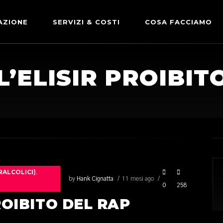
AZIONE
SERVIZI & COSTI
COSA FACCIAMO
ADVERTISING & PARTNERSHIP
DICONO DI NOI
 L’ELISIR PROIBI
LE NOSTRE PARTNERSHIP
COMUNICAZIONE EXPRESS
RALCOLICI)
,
by
Hank Cignatta
11 mesi ago
0
258
PROIBITO DEL RAP