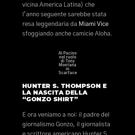
vicina America Latina) che
l’anno seguente sarebbe stata
resa leggendaria da
Miami Vice
sfoggiando anche camicie Aloha.
Al Pacino
nel ruolo
di Tony
Montana
in
Scarface
HUNTER S. THOMPSON E
LA NASCITA DELLA
“GONZO SHIRT”
E ora veniamo a noi: il padre del
giornalismo Gonzo, il giornalista
e scrittore americano Hunter S.