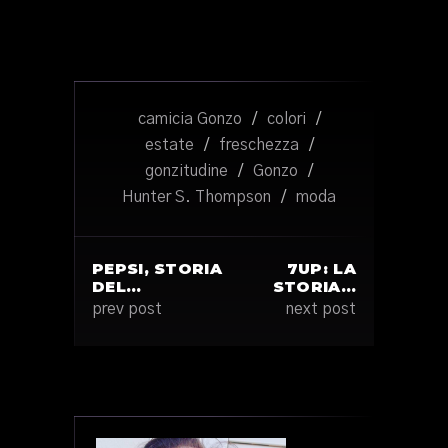
camicia Gonzo
/
colori
/
estate
/
freschezza
/
gonzitudine
/
Gonzo
/
Hunter S. Thompson
/
moda
PEPSI, STORIA
7UP: LA
DEL…
STORIA…
prev post
next post