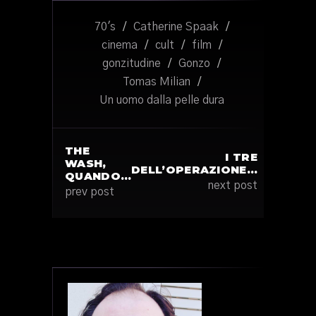
70's
/
Catherine Spaak
/
cinema
/
cult
/
film
/
gonzitudine
/
Gonzo
/
Tomas Milian
/
Un uomo dalla pelle dura
THE
I TRE
WASH,
DELL’OPERAZIONE…
QUANDO…
next post
prev post