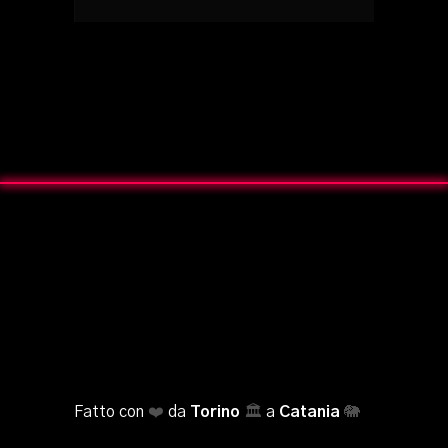
Fatto con
❤️
da
Torino
🏛️
a
Catania
🐘