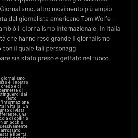
 Giornalismo, altro movimento più ampio
nta dal giornalista americano Tom Wolfe .
biò il giornalismo internazionale. In Italia
tà che hanno reso grande il giornalismo
 con il quale tali personaggi
pare sia stato preso e gettato nel fuoco.
l giornalismo
nzo è il nostro
credo e ci
permette di
stinguerci dal
resto
l’informazione
ta in Italia. Un
unto di vista
fferente, una
cia di collirio
in un occhio
cessivamente
arrossato.
esta è libertà.