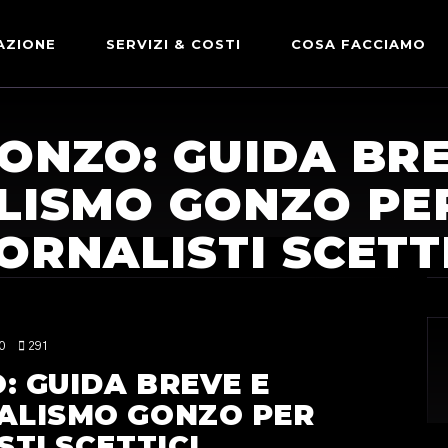
AZIONE
SERVIZI & COSTI
COSA FACCIAMO
ADVERTISING & PARTNERSHIP
DICONO DI NOI
GONZO: GUIDA BRE
LE NOSTRE PARTNERSHIP
LISMO GONZO PER
COMUNICAZIONE EXPRESS
ORNALISTI SCETT
0
291
: GUIDA BREVE E
NALISMO GONZO PER
STI SCETTICI