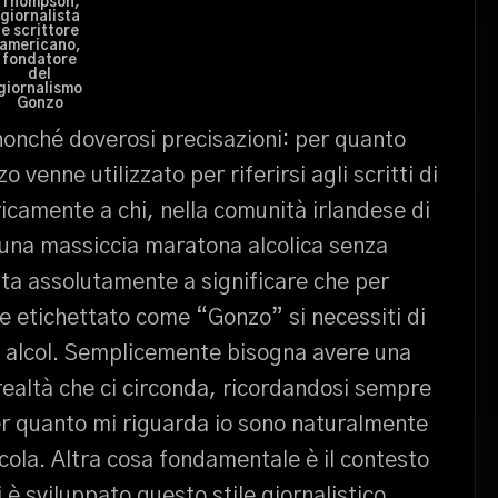
Thompson,
giornalista
e scrittore
americano,
fondatore
del
giornalismo
Gonzo
nonché doverosi precisazioni: per quanto
 venne utilizzato per riferirsi agli scritti di
icamente a chi, nella comunità irlandese di
 una massiccia maratona alcolica senza
sta assolutamente a significare che per
re etichettato come “Gonzo” si necessiti di
di alcol. Semplicemente bisogna avere una
realtà che ci circonda, ricordandosi sempre
Per quanto mi riguarda io sono naturalmente
 cola. Altra cosa fondamentale è il contesto
i è sviluppato questo stile giornalistico.