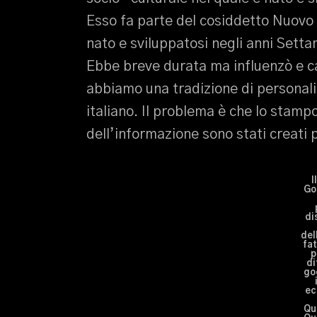
Esso fa parte del cosiddetto Nuovo
nato e sviluppatosi negli anni Setta
Ebbe breve durata ma influenzò e cam
abbiamo una tradizione di personali
italiano. Il problema è che lo stampo
dell’informazione sono stati creati 
I
Go
di
del
fat
p
di
goc
ec
Qu