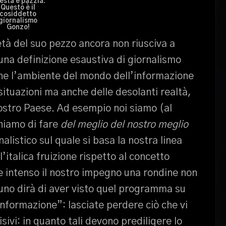
esta è pazzia.
Questo è il
cosiddetto
giornalismo
Gonzo!
metà del suo pezzo ancora non riusciva a
una definizione esaustiva di giornalismo
he l’ambiente del mondo dell’informazione
 situazioni ma anche delle desolanti realtà,
ostro Paese. Ad esempio noi siamo (al
hiamo di fare
del meglio del nostro meglio
nalistico sul quale si basa la nostra linea
 l’italica fruizione rispetto al concetto
e intenso il nostro impegno una rondine non
uno dirà di aver visto quel programma su
informazione”: lasciate perdere ciò che vi
ivi: in quanto tali devono prediligere lo