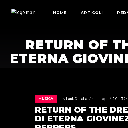
HOME
ARTICOLI
RED
RETURN OF TH
ETERNA GIOVIN
MUSICA
by
Hank Cignatta
4 anni ago
0
24
RETURN OF THE DRE
DI ETERNA GIOVINEZ
PEPPERS