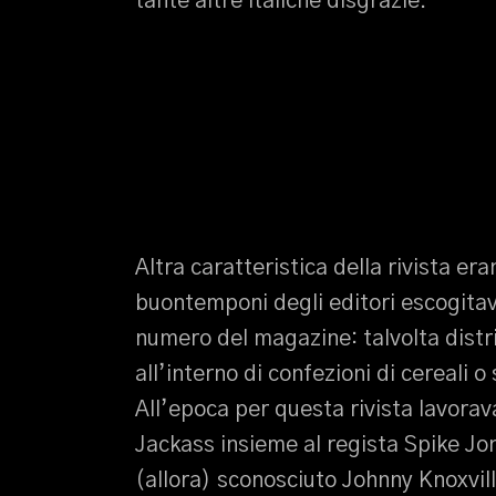
tante altre italiche disgrazie.
Altra caratteristica della rivista er
buontemponi degli editori escogitava
numero del magazine: talvolta distrib
all’interno di confezioni di cereali 
All’epoca per questa rivista lavora
Jackass insieme al regista Spike Jo
(allora) sconosciuto Johnny Knoxvill