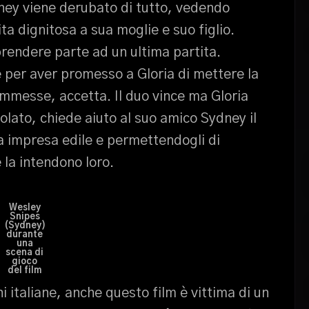
dney viene derubato di tutto, vedendo
ta dignitosa a sua moglie e suo figlio.
prendere parte ad un ultima partita.
e per aver promesso a Gloria di mettere la
mmesse, accetta. Il duo vince ma Gloria
solato, chiede aiuto al suo amico Sydney il
a impresa edile e permettendogli di
 la intendono loro.
Wesley
Snipes
(Sydney)
durante
una
scena di
gioco
del film
 italiane, anche questo film è vittima di un