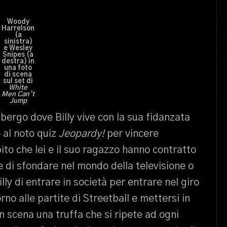
Woody
Harrelson
(a
sinistra)
e Wesley
Snipes (a
destra) in
una foto
di scena
sul set di
White
Men Can’t
Jump
lbergo dove Billy vive con la sua fidanzata
e al noto quiz
Jeopardy!
per vincere
to che lei e il suo ragazzo hanno contratto
re di sfondare nel mondo della televisione o
ly di entrare in società per entrare nel giro
o alle partite di Streetball e mettersi in
in scena una truffa che si ripete ad ogni