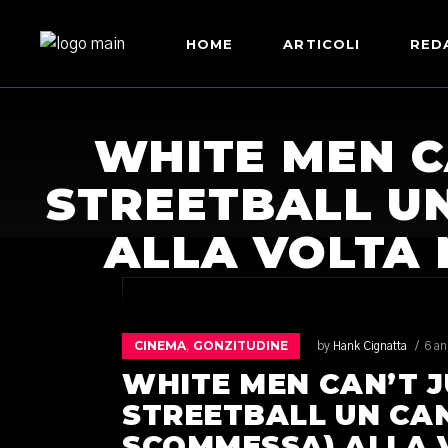
HOME
ARTICOLI
RED
WHITE MEN C
STREETBALL U
ALLA VOLTA 
CINEMA
GONZITUDINE
,
by
Hank Cignatta
6 an
WHITE MEN CAN’T J
STREETBALL UN CA
SCOMMESSA) ALLA 