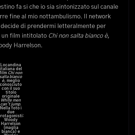
stino fa si che io sia sintonizzato sul canale
orre fine al mio nottambulismo. Il network
o decide di prendermi letteralmente per
 un film intitolato
Chi non salta bianco è
,
oody Harrelson.
Locandina
italiana del
film
Chi non
salta bianco
è
, meglio
conosciuto
con il suo
titolo
originale
White men
can’t jump
.
Nella foto i
due
rotagonisti:
Woody
Harrelson
(maglia
bianca) e