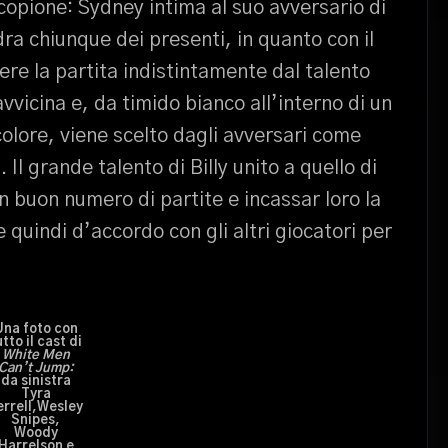
opione: Sydney intima al suo avversario di
a chiunque dei presenti, in quanto con il
ere la partita indistintamente dal talento
avvicina e, da timido bianco all’interno di un
olore, viene scelto dagli avversari come
. Il grande talento di Billy unito a quello di
n buon numero di partite e incassar loro la
e quindi d’accordo con gli altri giocatori per
Una foto con
utto il cast di
White Men
Can’t Jump:
da sinistra
Tyra
errell,Wesley
Snipes,
Woody
Harrelson e