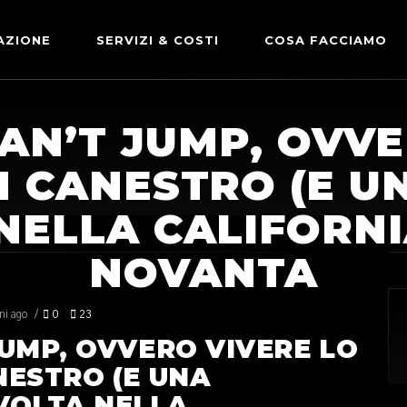
AZIONE
SERVIZI & COSTI
COSA FACCIAMO
ADVERTISING & PARTNERSHIP
DICONO DI NOI
AN’T JUMP, OVVE
LE NOSTRE PARTNERSHIP
N CANESTRO (E U
COMUNICAZIONE EXPRESS
NELLA CALIFORNI
NOVANTA
ni ago
0
23
UMP, OVVERO VIVERE LO
NESTRO (E UNA
VOLTA NELLA