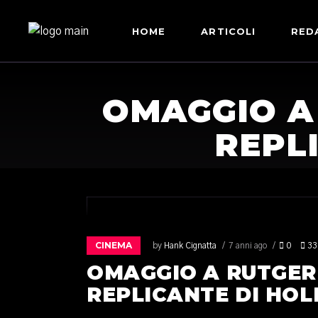
HOME
ARTICOLI
RED
OMAGGIO A
REPL
CINEMA
by
Hank Cignatta
7 anni ago
0
33
OMAGGIO A RUTGER
REPLICANTE DI HO