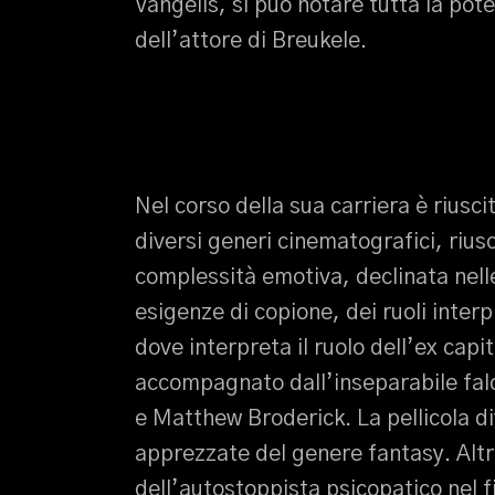
Vangelis, si può notare tutta la pote
dell’attore di Breukele.
Nel corso della sua carriera è riusci
diversi generi cinematografici, riu
complessità emotiva, declinata nelle
esigenze di copione, dei ruoli inter
dove interpreta il ruolo dell’ex capi
accompagnato dall’inseparabile falc
e Matthew Broderick. La pellicola d
apprezzate del genere fantasy. Altr
dell’autostoppista psicopatico nel f