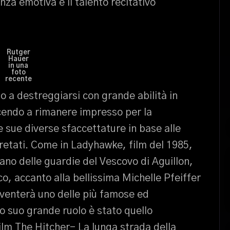
nza emotiva e il talento recitativo
Rutger
Hauer
in una
foto
recente
to a destreggiarsi con grande abilità in
scendo a rimanere impresso per la
 sue diverse sfaccettature in base alle
pretati. Come in Ladyhawke, film del 1985,
tano delle guardie del Vescovo di Aguillon,
o, accanto alla bellissima Michelle Pfeiffer
iventerà uno delle più famose ed
o suo grande ruolo è stato quello
ilm The Hitcher- La lunga strada della