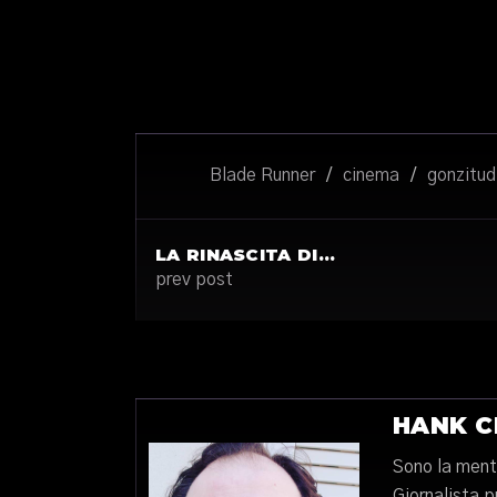
Blade Runner
/
cinema
/
gonzitud
LA RINASCITA DI…
prev post
HANK C
Sono la mente
Giornalista 